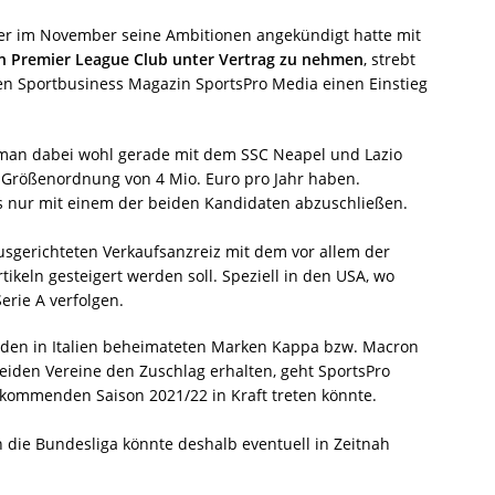
ler im November seine Ambitionen angekündigt hatte mit
 Premier League Club unter Vertrag zu nehmen
, strebt
en Sportbusiness Magazin SportsPro Media einen Einstieg
 man dabei wohl gerade mit dem SSC Neapel und Lazio
 Größenordnung von 4 Mio. Euro pro Jahr haben.
s nur mit einem der beiden Kandidaten abzuschließen.
ausgerichteten Verkaufsanzreiz mit dem vor allem der
ikeln gesteigert werden soll. Speziell in den USA, wo
erie A verfolgen.
 den in Italien beheimateten Marken Kappa bzw. Macron
 beiden Vereine den Zuschlag erhalten, geht SportsPro
r kommenden Saison 2021/22 in Kraft treten könnte.
in die Bundesliga könnte deshalb eventuell in Zeitnah